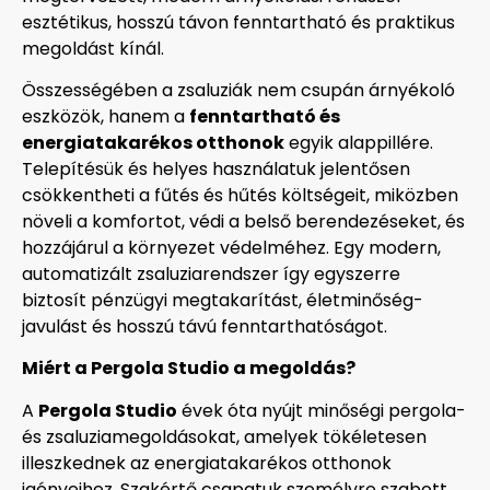
esztétikus, hosszú távon fenntartható és praktikus
megoldást kínál.
Összességében a zsaluziák nem csupán árnyékoló
eszközök, hanem a
fenntartható és
energiatakarékos otthonok
egyik alappillére.
Telepítésük és helyes használatuk jelentősen
csökkentheti a fűtés és hűtés költségeit, miközben
növeli a komfortot, védi a belső berendezéseket, és
hozzájárul a környezet védelméhez. Egy modern,
automatizált zsaluziarendszer így egyszerre
biztosít pénzügyi megtakarítást, életminőség-
javulást és hosszú távú fenntarthatóságot.
Miért a Pergola Studio a megoldás?
A
Pergola Studio
évek óta nyújt minőségi pergola-
és zsaluziamegoldásokat, amelyek tökéletesen
illeszkednek az energiatakarékos otthonok
igényeihez. Szakértő csapatuk személyre szabott