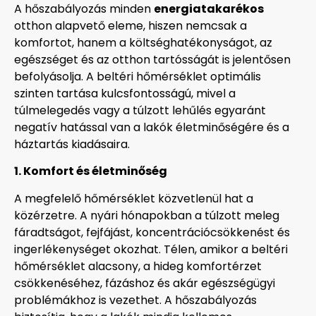
A hőszabályozás minden
energiatakarékos
otthon alapvető eleme, hiszen nemcsak a
komfortot, hanem a költséghatékonyságot, az
egészséget és az otthon tartósságát is jelentősen
befolyásolja. A beltéri hőmérséklet optimális
szinten tartása kulcsfontosságú, mivel a
túlmelegedés vagy a túlzott lehűlés egyaránt
negatív hatással van a lakók életminőségére és a
háztartás kiadásaira.
1. Komfort és életminőség
A megfelelő hőmérséklet közvetlenül hat a
közérzetre. A nyári hónapokban a túlzott meleg
fáradtságot, fejfájást, koncentrációcsökkenést és
ingerlékenységet okozhat. Télen, amikor a beltéri
hőmérséklet alacsony, a hideg komfortérzet
csökkenéséhez, fázáshoz és akár egészségügyi
problémákhoz is vezethet. A hőszabályozás