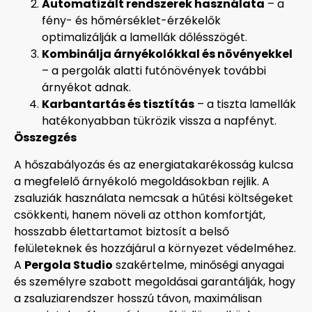
Automatizált rendszerek használata
– a
fény- és hőmérséklet-érzékelők
optimalizálják a lamellák dőlésszögét.
Kombinálja árnyékolókkal és növényekkel
– a pergolák alatti futónövények további
árnyékot adnak.
Karbantartás és tisztítás
– a tiszta lamellák
hatékonyabban tükrözik vissza a napfényt.
Összegzés
A hőszabályozás és az energiatakarékosság kulcsa
a megfelelő árnyékoló megoldásokban rejlik. A
zsaluziák használata nemcsak a hűtési költségeket
csökkenti, hanem növeli az otthon komfortját,
hosszabb élettartamot biztosít a belső
felületeknek és hozzájárul a környezet védelméhez.
A
Pergola Studio
szakértelme, minőségi anyagai
és személyre szabott megoldásai garantálják, hogy
a zsaluziarendszer hosszú távon, maximálisan