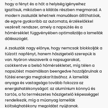
hogy a fényt és a hőt a helyiség igényeihez
igazítsuk, miközben a kilátás részben megmarad. A
modern zsaluziák lehetnek manuálisan állíthatóak,
de egyre gyakoribb az automata, érzékelőkkel
vezérelt rendszer, amely a napsütés és a
hőmérséklet függvényében optimalizálja a lamellák
dőlésszögét.
A zsaluziák nagy előnye, hogy nemcsak blokkolják a
túlzott napfényt, hanem hőszigetelő szerepük is
van. Nyáron visszaverik a napsugarakat,
csökkentve a belső hőmérsékletet, míg télen a
napsütést maximálisan beengedve hozzájárulnak a
fűtési energia megtakarításához. A lamellák
anyaga és vastagsága tovább fokozza az
energiahatékonyságot: az alumínium könnyű és
tartós, a fa természetes hőszigetelő képességgel
rendelkezik, míg a műanyag lamellák
költséghatékony megoldást nyújtanak.