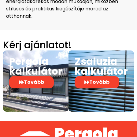
energiatakarékos módon működjön, miközben
stílusos és praktikus kiegészítője marad az
otthonnak.
Kérj ajánlatot!
Pergola
Zsaluzia
kalkulátor
kalkulátor
Tovább
Tovább