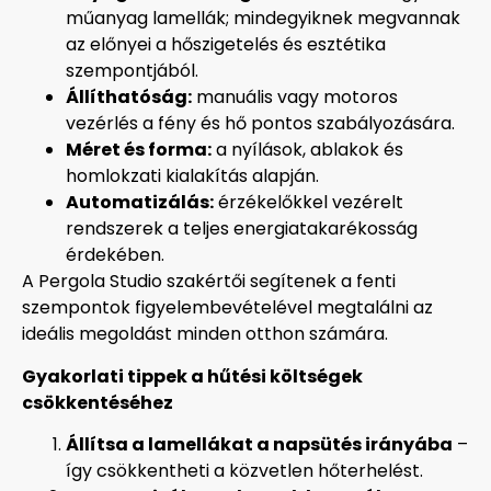
műanyag lamellák; mindegyiknek megvannak
az előnyei a hőszigetelés és esztétika
szempontjából.
Állíthatóság:
manuális vagy motoros
vezérlés a fény és hő pontos szabályozására.
Méret és forma:
a nyílások, ablakok és
homlokzati kialakítás alapján.
Automatizálás:
érzékelőkkel vezérelt
rendszerek a teljes energiatakarékosság
érdekében.
A Pergola Studio szakértői segítenek a fenti
szempontok figyelembevételével megtalálni az
ideális megoldást minden otthon számára.
Gyakorlati tippek a hűtési költségek
csökkentéséhez
Állítsa a lamellákat a napsütés irányába
–
így csökkentheti a közvetlen hőterhelést.