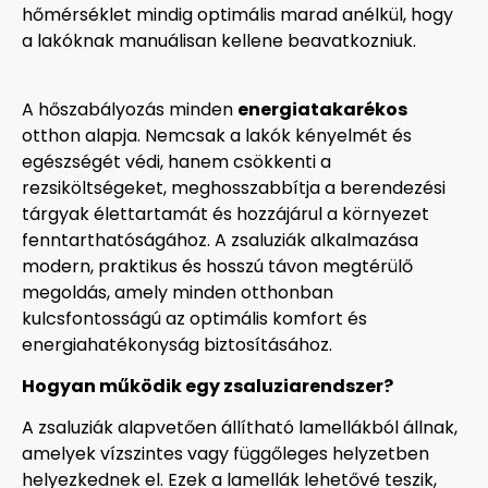
hőmérséklet mindig optimális marad anélkül, hogy
a lakóknak manuálisan kellene beavatkozniuk.
A hőszabályozás minden
energiatakarékos
otthon alapja. Nemcsak a lakók kényelmét és
egészségét védi, hanem csökkenti a
rezsiköltségeket, meghosszabbítja a berendezési
tárgyak élettartamát és hozzájárul a környezet
fenntarthatóságához. A zsaluziák alkalmazása
modern, praktikus és hosszú távon megtérülő
megoldás, amely minden otthonban
kulcsfontosságú az optimális komfort és
energiahatékonyság biztosításához.
Hogyan működik egy zsaluziarendszer?
A zsaluziák alapvetően állítható lamellákból állnak,
amelyek vízszintes vagy függőleges helyzetben
helyezkednek el. Ezek a lamellák lehetővé teszik,