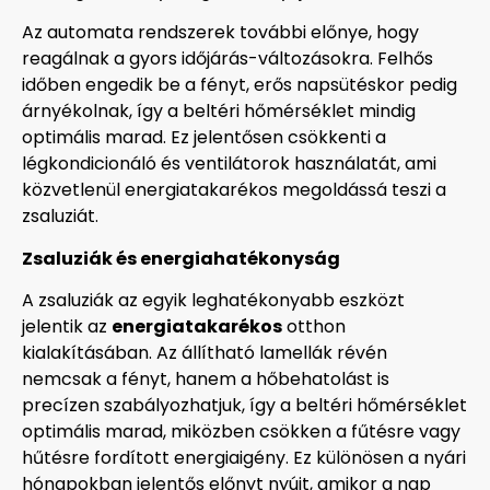
Az automata rendszerek további előnye, hogy
reagálnak a gyors időjárás-változásokra. Felhős
időben engedik be a fényt, erős napsütéskor pedig
árnyékolnak, így a beltéri hőmérséklet mindig
optimális marad. Ez jelentősen csökkenti a
légkondicionáló és ventilátorok használatát, ami
közvetlenül energiatakarékos megoldássá teszi a
zsaluziát.
Zsaluziák és energiahatékonyság
A zsaluziák az egyik leghatékonyabb eszközt
jelentik az
energiatakarékos
otthon
kialakításában. Az állítható lamellák révén
nemcsak a fényt, hanem a hőbehatolást is
precízen szabályozhatjuk, így a beltéri hőmérséklet
optimális marad, miközben csökken a fűtésre vagy
hűtésre fordított energiaigény. Ez különösen a nyári
hónapokban jelentős előnyt nyújt, amikor a nap