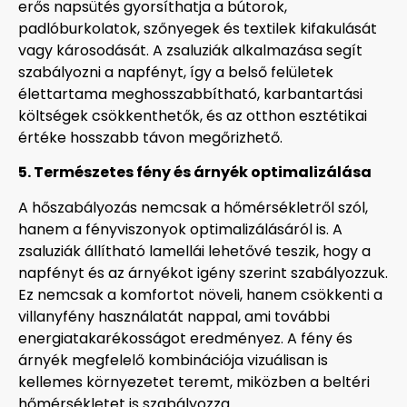
erős napsütés gyorsíthatja a bútorok,
padlóburkolatok, szőnyegek és textilek kifakulását
vagy károsodását. A zsaluziák alkalmazása segít
szabályozni a napfényt, így a belső felületek
élettartama meghosszabbítható, karbantartási
költségek csökkenthetők, és az otthon esztétikai
értéke hosszabb távon megőrizhető.
5. Természetes fény és árnyék optimalizálása
A hőszabályozás nemcsak a hőmérsékletről szól,
hanem a fényviszonyok optimalizálásáról is. A
zsaluziák állítható lamellái lehetővé teszik, hogy a
napfényt és az árnyékot igény szerint szabályozzuk.
Ez nemcsak a komfortot növeli, hanem csökkenti a
villanyfény használatát nappal, ami további
energiatakarékosságot eredményez. A fény és
árnyék megfelelő kombinációja vizuálisan is
kellemes környezetet teremt, miközben a beltéri
hőmérsékletet is szabályozza.