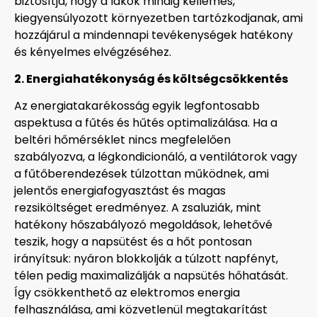
biztosítja, hogy a lakók mindig kellemes,
kiegyensúlyozott környezetben tartózkodjanak, ami
hozzájárul a mindennapi tevékenységek hatékony
és kényelmes elvégzéséhez.
2. Energiahatékonyság és költségcsökkentés
Az energiatakarékosság egyik legfontosabb
aspektusa a fűtés és hűtés optimalizálása. Ha a
beltéri hőmérséklet nincs megfelelően
szabályozva, a légkondicionáló, a ventilátorok vagy
a fűtőberendezések túlzottan működnek, ami
jelentős energiafogyasztást és magas
rezsiköltséget eredményez. A zsaluziák, mint
hatékony hőszabályozó megoldások, lehetővé
teszik, hogy a napsütést és a hőt pontosan
irányítsuk: nyáron blokkolják a túlzott napfényt,
télen pedig maximalizálják a napsütés hőhatását.
Így csökkenthető az elektromos energia
felhasználása, ami közvetlenül megtakarítást