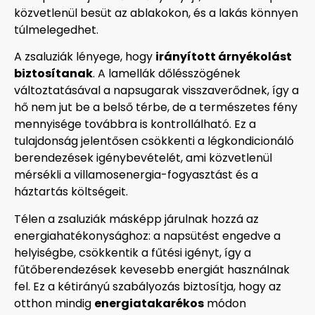
közvetlenül besüt az ablakokon, és a lakás könnyen
túlmelegedhet.
A zsaluziák lényege, hogy
irányított árnyékolást
biztosítanak
. A lamellák dőlésszögének
változtatásával a napsugarak visszaverődnek, így a
hő nem jut be a belső térbe, de a természetes fény
mennyisége továbbra is kontrollálható. Ez a
tulajdonság jelentősen csökkenti a légkondicionáló
berendezések igénybevételét, ami közvetlenül
mérsékli a villamosenergia-fogyasztást és a
háztartás költségeit.
Télen a zsaluziák másképp járulnak hozzá az
energiahatékonysághoz: a napsütést engedve a
helyiségbe, csökkentik a fűtési igényt, így a
fűtőberendezések kevesebb energiát használnak
fel. Ez a kétirányú szabályozás biztosítja, hogy az
otthon mindig
energiatakarékos
módon