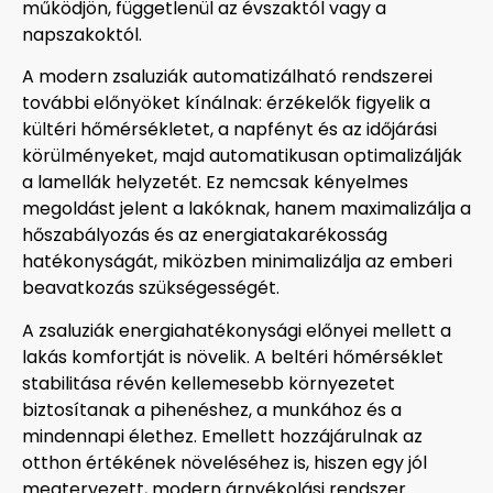
működjön, függetlenül az évszaktól vagy a
napszakoktól.
A modern zsaluziák automatizálható rendszerei
további előnyöket kínálnak: érzékelők figyelik a
kültéri hőmérsékletet, a napfényt és az időjárási
körülményeket, majd automatikusan optimalizálják
a lamellák helyzetét. Ez nemcsak kényelmes
megoldást jelent a lakóknak, hanem maximalizálja a
hőszabályozás és az energiatakarékosság
hatékonyságát, miközben minimalizálja az emberi
beavatkozás szükségességét.
A zsaluziák energiahatékonysági előnyei mellett a
lakás komfortját is növelik. A beltéri hőmérséklet
stabilitása révén kellemesebb környezetet
biztosítanak a pihenéshez, a munkához és a
mindennapi élethez. Emellett hozzájárulnak az
otthon értékének növeléséhez is, hiszen egy jól
megtervezett, modern árnyékolási rendszer