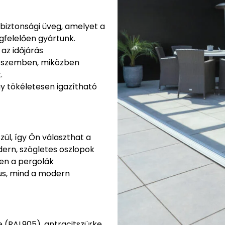
 biztonsági üveg, amelyet a
felelően gyártunk.
 az időjárás
al szemben, miközben
.
így tökéletesen igazítható
ül, így Ön választhat a
odern, szögletes oszlopok
ően a pergolák
us, mind a modern
e (RAL905), antracitszürke