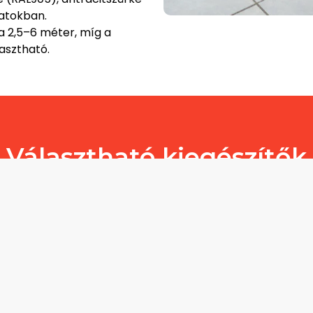
latokban.
a 2,5–6 méter, míg a
asztható.
Választható kiegészítők
tétikus kiegészítő választható, amelyekkel a külté
 tér oldalai teljesen lezárhatók, így a télikert vagy 
as, világos érzetet.
lókkal valósítható meg, amelyek
motorosan működte
zakában.
 praktikus, hanem látványos kiegészítő is –
meghi