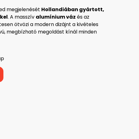
ted megjelenését
Hollandiában gyártott,
kel
. A masszív
alumínium váz
és az
esen ötvözi a modern dizájnt a kivételes
ávú, megbízható megoldást kínál minden
ap