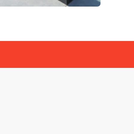
ri tér kényelmesebbé, időjárásállóbbá és
a terasz
védelmet nyújt minden időjárási
thetők
, így a napfény és a hőmérséklet
tt hangulatot teremt az esti órákban
,