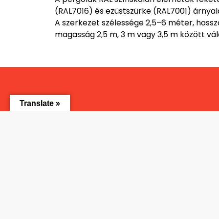
(RAL7016) és ezüstszürke (RAL7001) árnya
A szerkezet szélessége 2,5–6 méter, hossz
magasság 2,5 m, 3 m vagy 3,5 m között vál
Translate »
Pergoláinkhoz többféle praktikus és esz
hangulatosabbá tehető.
Az
eltolható üveg oldalfal
segítségével a
körülmény között
, miközben megőrzi a tág
A
vezérelhető árnyékolás
textilárnyéko
könnyedén szabályozható a nap bármely s
A
beépített LED világítás
pedig nemcsak