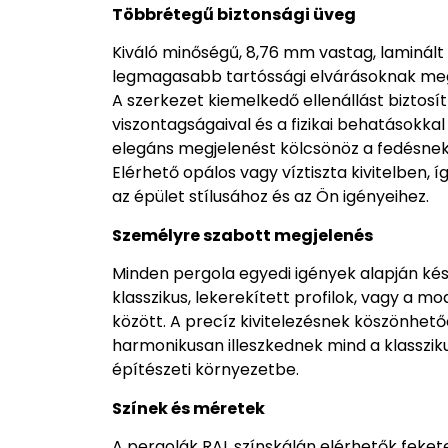
Többrétegű biztonsági üveg
Kiváló minőségű, 8,76 mm vastag, laminált
legmagasabb tartóssági elvárásoknak meg
A szerkezet kiemelkedő ellenállást biztosít
viszontagságaival és a fizikai behatásokk
elegáns megjelenést kölcsönöz a fedésnek
Elérhető opálos vagy víztiszta kivitelben, 
az épület stílusához és az Ön igényeihez.
Személyre szabott megjelenés
Minden pergola egyedi igények alapján kész
klasszikus, lekerekített profilok, vagy a m
között. A precíz kivitelezésnek köszönhet
harmonikusan illeszkednek mind a klasszik
építészeti környezetbe.
Színek és méretek
A pergolák RAL színskálán elérhetők feket