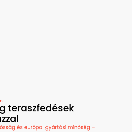
en
g teraszfedések
zzal
rtósság és európai gyártási minőség –