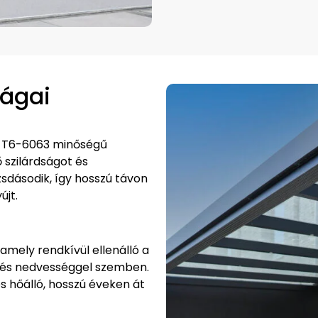
ságai
t, T6-6063 minőségű
 szilárdságot és
sdásodik, így hosszú távon
újt.
amely rendkívül ellenálló a
 és nedvességgel szemben.
és hőálló, hosszú éveken át