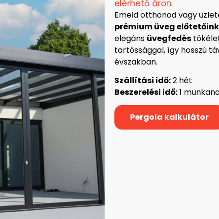
elérhető áron
Emeld otthonod vagy üzle
prémium üveg előtetőink
elegáns
üvegfedés
tökélet
tartóssággal, így hosszú t
évszakban.
Szállítási idő:
2 hét
Beszerelési idő:
1 munkan
Pergola kalkulátor